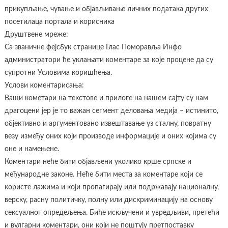
прикупљање, чување и објављивање личних података других
посетилаца портала и корисника
Друштвене мреже:
Са званичне фејсбук странице Глас Поморавља Инфо
администратори ће уклањати коментаре за које процене да су
супротни Условима коришћења.
Услови коментарисања:
Ваши кометари на текстове и прилоге на нашем сајту су нам
драгоцени јер је то важан сегмент деловања медија – истинито,
објективно и аргументовано извештавање уз сталну, повратну
везу између оних који производе информације и оних којима су
оне и намењене.
Коментари неће бити објављени уколико крше српске и
међународне законе. Неће бити места за коментаре који се
користе лажима и који пропагирају или подржавају националну,
верску, расну политичку, полну или дискриминацију на основу
сексуалног опредељења. Биће искључени и увредљиви, претећи
и вулгарни коментари, они који не поштују претпоставку