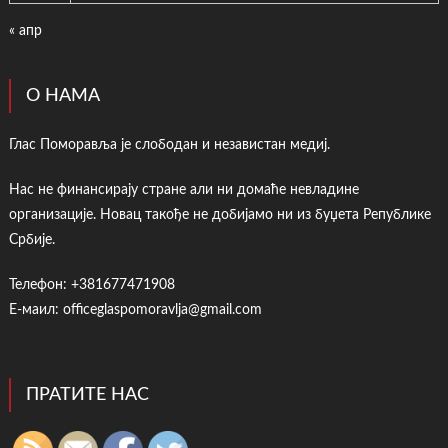
« апр
О НАМА
Глас Поморавља је слободан и независтан медиј.
Нас не финансирају стране али ни домаће невладине
организације. Новац такође не добијамо ни из буџета Републике
Србије.
Телефон: +381677471908
Е-маил: officeglaspomoravlja@gmail.com
ПРАТИТЕ НАС