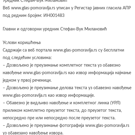
Уредник Стефан-Вук Милановић
Веб www.glas-pomoravlja.rs уписан у Регистар јавних гласила АПР
под редним бројем: ИН001483
Главни и одговорни уредник Стефан-Вук Милановић
Услови коришћења
Садржаји са веб портала www.glas-pomoravlja.rs су бесплатни
под следећим условима:
– Дозвољено је преузимање комплетног текста уз обавезно
навођење www.glas-pomoravlja.rs као извор информација најмање
једном у првој реченици.
– Дозвољено је преузимање делова текста уз обавезно навођење
www.glas-pomoravlja.rs као извор информације.
– Обавезно је видљиво навођење и комплетног линка (УРЛ)
приликом комплетно преузетог текста, до преузетог текста,
непосредно пре или непосредно после преузетог текста.
– Дозвољено је преузимање фотографија www.glas-pomoravlja.rs
уз обавезано навођење извора.