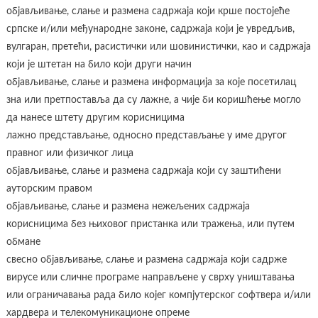
објављивање, слање и размена садржаја који крше постојеће
српске и/или међународне законе, садржаја који је увредљив,
вулгаран, претећи, расистички или шовинистички, као и садржаја
који је штетан на било који други начин
објављивање, слање и размена информација за које посетилац
зна или претпоставља да су лажне, а чије би коришћење могло
да нанесе штету другим корисницима
лажно представљање, односно представљање у име другог
правног или физичког лица
објављивање, слање и размена садржаја који су заштићени
ауторским правом
објављивање, слање и размена нежељених садржаја
корисницима без њиховог пристанка или тражења, или путем
обмане
свесно објављивање, слање и размена садржаја који садрже
вирусе или сличне програме направљене у сврху уништавања
или ограничавања рада било којег компјутерског софтвера и/или
хардвера и телекомуникационе опреме