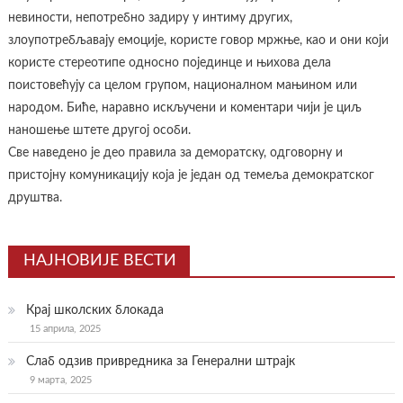
невиности, непотребно задиру у интиму других,
злоупотребљавају емоције, користе говор мржње, као и они који
користе стереотипе односно појединце и њихова дела
поистовећују са целом групом, националном мањином или
народом. Биће, наравно искључени и коментари чији је циљ
наношење штете другој особи.
Све наведено је део правила за деморатску, одговорну и
пристојну комуникацију која је један од темеља демократског
друштва.
НАЈНОВИЈЕ ВЕСТИ
Крај школских блокада
15 априла, 2025
Слаб одзив привредника за Генерални штрајк
9 марта, 2025