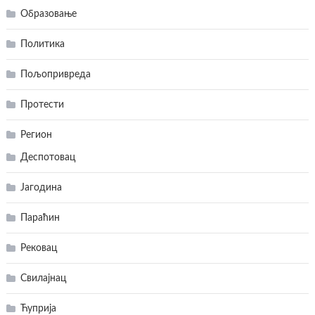
Образовање
Политика
Пољопривреда
Протести
Регион
Деспотовац
Јагодина
Параћин
Рековац
Свилајнац
Ћуприја