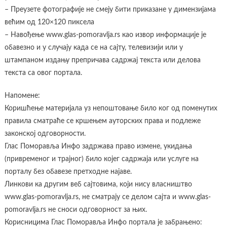
– Преузете фотографије не смеју бити приказане у димензијама
већим од 120×120 пиксела
– Навођење www.glas-pomoravlja.rs као извор информације је
обавезно и у случају када се на сајту, телевизији или у
штампаном издању препричава садржај текста или делова
текста са овог портала.
Напомене:
Коришћење материјала уз непоштовање било ког од поменутих
правила сматраће се кршењем ауторских права и подлеже
законској одговорности.
Глас Поморавља Инфо задржава право измене, укидања
(привременог и трајног) било којег садржаја или услуге на
порталу без обавезе претходне најаве.
Линкови ка другим веб сајтовима, који нису власништво
www.glas-pomoravlja.rs, не сматрају се делом сајта и www.glas-
pomoravlja.rs не сноси одговорност за њих.
Корисницима Глас Поморавља Инфо портала је забрањено: