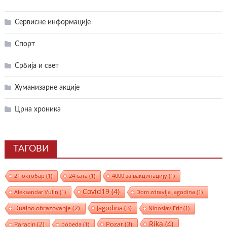
Сервисне информације
Спорт
Србија и свет
Хуманизарне акције
Црна хроника
ТАГОВИ
21 октобар
(1)
24 сата
(1)
4000 за вакцинацију
(1)
Covid19
(4)
Aleksandar Vulin
(1)
Dom zdravlja Jagodina
(1)
Jagodina
(3)
Dualno obrazovanje
(2)
Ninoslav Eric
(1)
Rika
(4)
Pozar
(3)
Paracin
(2)
pobeda
(1)