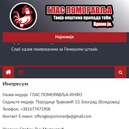
Skip
to
content
Игор Брауновић отворио клуб љубитеља Равногорског
покрета и најавио борбу за увођење 14. јануара као нерадног
дана
Најновије
Крај школских блокада
Слаб одзив привредника за Генерални штрајк
ПАД ТЕНЗИЈА, БОРБА ПРОТИВ КОРУПЦИЈЕ И НАЈАВА
НОРМАЛИЗАЦИЈЕ
ОПШТИНА ДЕСПОТОВАЦ ДОБИЛА НОВО МИНИБУС
ВОЗИЛО
Импресум
Игор Брауновић отворио клуб љубитеља Равногорског
покрета и најавио борбу за увођење 14. јануара као нерадног
Назив медија: ГЛАС ПОМОРАВЉА ИНФО
дана
Седиште медија: Породице Трајковић 13, Београд (Вождовац)
Крај школских блокада
Телефон: +381677471908
Контакт Е-маил: officeglaspomoravlja@gmail.com