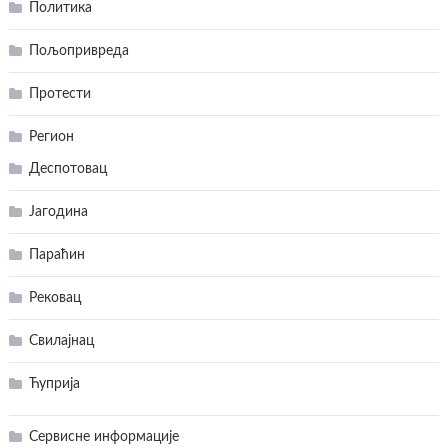
Политика
Пољопривреда
Протести
Регион
Деспотовац
Јагодина
Параћин
Рековац
Свилајнац
Ћуприја
Сервисне информације