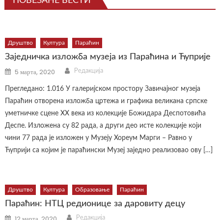
ПОВЕЗАНЕ ВЕСТИ
Друштво
Култура
Параћин
Заједничка изложба музеја из Параћина и Ћуприје
Author
Posted
5 марта, 2020
Редакција
on
Прегледано: 1.016 У галеријском простору Завичајног музеја
Параћин отворена изложба цртежа и графика великана српске
уметничке сцене XX века из колекције Божидара Деспотовића
Деспе. Изложена су 82 рада, а други део исте колекције који
чини 77 рада је изложен у Музеју Хореум Марги – Равно у
Ћуприји са којим је параћински Музеј заједно реализовао ову […]
Друштво
Култура
Образовање
Параћин
Параћин: НТЦ редионице за даровиту децу
Author
Posted
12 марта, 2020
Редакција