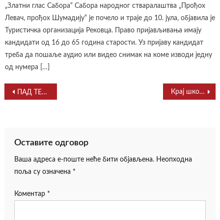
„Златни глас Сабора“ Сабора народног стваралаштва „Прођох
Левач, прођох Шумадију“ је почело и траје до 10. јула, објавила је
Туристичка организација Рековца. Право пријављивања имају
кандидати од 16 до 65 година старости. Уз пријаву кандидат
треба да пошаље аудио или видео снимак на коме изводи једну
од нумера […]
Кретање
Крај школских блокада
ПАД ТЕНЗИЈА, БОРБА ПРОТИВ КОРУПЦИЈЕ И НАЈАВА НОРМАЛИЗАЦИЈЕ
чланка
Оставите одговор
Ваша адреса е-поште неће бити објављена.
Неопходна
поља су означена
*
Коментар
*