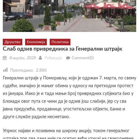
Друштво
Економија
Политика
Слаб одзив привредника за Генерални штрајк
Posted
Author
9 марта, 2025
Редакција
Comment(0)
on
Прегледано:
2.886
Генерални штрајк у Поморављу, који је одржан 7. марта, по свему
судећи, значајно је мањег обима у односу на претходни протест
из јануара. Иако је и тада мањи број привредних субјеката био у
блокади овог пута се чини да је одзив још слабији, јер су сва
јавна предузећа, продавнице, угоститељски објекти, банке и
друге службе радиле несметано.
Упркос најави и позивима на широку акцију, током генералног
штрајка пре два дана није се осетио већи утицај на свакодневни