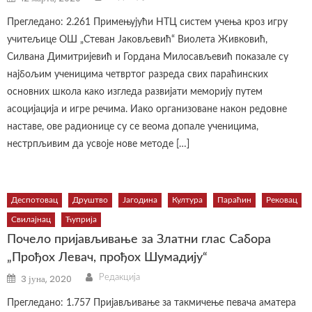
on
Прегледано: 2.261 Примењујући НТЦ систем учења кроз игру
учитељице ОШ „Стеван Јаковљевић“ Виолета Живковић,
Силвана Димитријевић и Гордана Милосављевић показале су
најбољим ученицима четвртог разреда свих параћинских
основних школа како изгледа развијати меморију путем
асоцијација и игре речима. Иако организоване након редовне
наставе, ове радионице су се веома допале ученицима,
нестрпљивим да усвоје нове методе […]
Деспотовац
Друштво
Јагодина
Култура
Параћин
Рековац
Свилајнац
Ћуприја
Почело пријављивање за Златни глас Сабора
„Прођох Левач, прођох Шумадију“
Author
Posted
3 јуна, 2020
Редакција
on
Прегледано: 1.757 Пријављивање за такмичење певача аматера