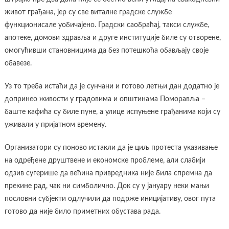
живот грађана, јер су све виталне градске службе
функционисале уобичајено. Градски саобраћај, такси службе,
апотеке, домови здравља и друге институције биле су отворене,
омогућивши становницима да без потешкоћа обављају своје
обавезе.
Уз то треба истаћи да је сунчани и готово летњи дан додатно је
допринео живости у градовима и општинама Поморавља –
баште кафића су биле пуне, а улице испуњене грађанима који су
уживали у пријатном времену.
Организатори су поново истакли да је циљ протеста указивање
на одређене друштвене и економске проблеме, али слабији
одзив сугерише да већина привредника није била спремна да
прекине рад, чак ни симболично. Док су у јануару неки мањи
пословни субјекти одлучили да подрже иницијативу, овог пута
готово да није било приметних обустава рада.