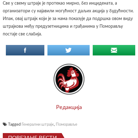
Све у свему штрајк је протекао мирно, без инцидената, а
организатори су најавили могућност даљих акција у будућности.
Ипак, овај штрајк који је за нама показује да подршка овом виду
штрајкова међу предузетницима и грађанима у Поморављу
постаје све слабија.
Редакција
Tagged
Генерални штрајк
,
Поморавље