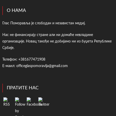
О НАМА
Глас Поморавља је слободан и независтан медиј.
Нас не финансирају стране али ни домаће невладине
организације. Новац такође не добијамо ни из буџета Републике
Србије.
Телефон: +381677471908
Е-маил: officeglaspomoravlja@gmail.com
ПРАТИТЕ НАС